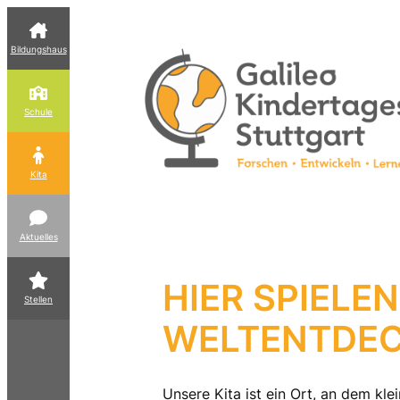
Zum
Inhalt
Bildungshaus
springen
Schule
Kita
Aktuelles
HIER SPIELEN
Stellen
WELTENTDEC
Unsere Kita ist ein Ort, an dem kl